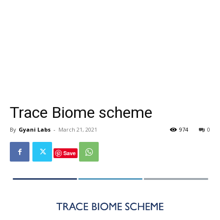
Trace Biome scheme
By
Gyani Labs
-
March 21, 2021
974
0
Save