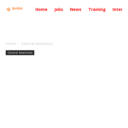
Home
Jobs
News
Training
Intervi
Home
General Awareness
General Awareness